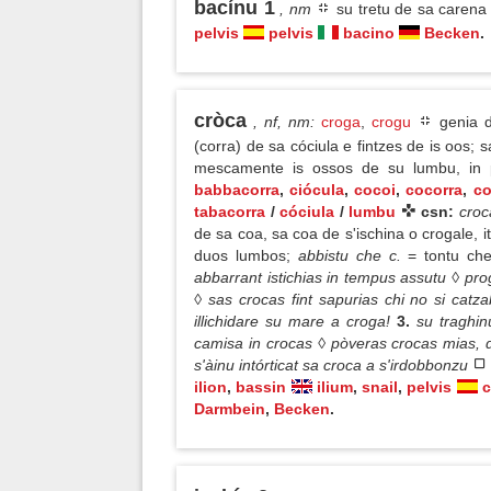
bacínu 1
, nm
su tretu de sa carena
pelvis
pelvis
bacino
Becken
.
cròca
, nf, nm
:
croga
,
crogu
genia de
(corra) de sa cóciula e fintzes de is oos;
mescamente is ossos de su lumbu, in pi
babbacorra
,
ciócula
,
cocoi
,
cocorra
,
co
tabacorra
/
cóciula
/
lumbu
csn:
cro
de sa coa, sa coa de s'ischina o crogale, it
duos lumbos;
abbistu che c.
= tontu ch
abbarrant istichias in tempus assutu ◊ pro
◊ sas crocas fint sapurias chi no si cat
illichidare su mare a croga!
3.
su traghi
camisa in crocas ◊ pòveras crocas mias, 
s'àinu intórticat sa croca a s'irdobbonzu
ilion
,
bassin
ilium
,
snail
,
pelvis
c
Darmbein
,
Becken
.