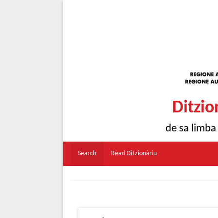
Ditzio
de sa limba
Search
Read Ditzionàriu