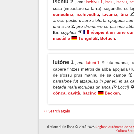
ischíu 2
, nm
:
ischivu 1
,
isciu
,
iscivu
,
sc
cosa (impastare sa farra); segundhu su lo
cunculina
,
ischivedha
,
tavania
,
tina
arriviu pustis d'àere s'oferta ripagada au
unu isciu
2.
pro drommire su pitzinnu abba
ltn.
scyphus
récipient en terre cui
mastèllo
Tongefäß
,
Bottich
.
lutòne 1
, nm
:
lutoni 1
luta manna, bu
càbere fintzes metros de abba apojada / lut
de s'ossu prus mannu de sa camba
pantalone fut atzapulau in paneri, in sa ca
betada mala incrubas un'anca (R.Locci)
cónca
,
cavità
,
bacino
Becken
.
«« Search again
ditzionariu in línea © 2016-2026
Regione Autònoma de sa 
Cultura Sar