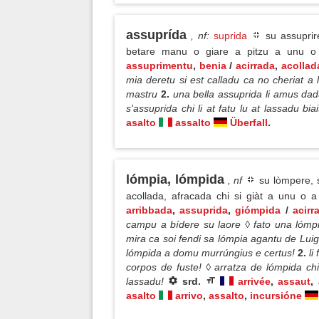
assuprída
, nf
:
suprida
su assuprir
betare manu o giare a pitzu a unu o a
assuprimentu
,
benia
/
acirrada
,
acollad
mia deretu si est calladu ca no cheriat a
mastru
2.
una bella assuprida li amus dad
s'assuprida chi li at fatu lu at lassadu bi
asalto
assalto
Überfall
.
lómpia, lómpida
, nf
su lòmpere, s
acollada, afracada chi si giàt a unu 
arribbada
,
assuprida
,
giómpida
/
acirr
campu a bídere su laore ◊ fato una lómpi
mira ca soi fendi sa lómpia agantu de Luig
lómpida a domu murrúngius e certus!
2.
li
corpos de fuste! ◊ arratza de lómpida ch
lassadu!
srd.
arrivée
,
assaut
,
asalto
arrivo
,
assalto
,
incursióne