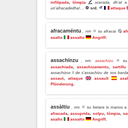
infilipada
,
lómpia
scerada, dh'at a
un'afracadedha!…
srd.
attaque
afracaméntu
, nm
su afracai
af
asalto
assalto
Angriff
.
assachínzu
, nm
:
assachizu
su 
assachiada
,
assachizamentu
,
sartillu
assachizos ◊ de s'assachizu de sos bardane
assaut
,
attaque
assault
asal
Plünderung
.
assàltiu
, nm
su betare is manos a 
afracada
,
assuprida
,
colpu
,
lómpia
,
sa
asalto
assalto
Angriff
.