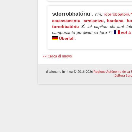
sdorrobbatóriu
, nm
:
idorrobbatóriu*
acrassamentu
,
arrelantzu
,
bardana
,
fu
torrobbatóriu
iat capitau chi iant f
campusantu po dividí sa fura
vol à
Überfall
.
«« Cerca di nuovo
ditzionariu in línea © 2016-2026
Regione Autònoma de sa 
Cultura Sar