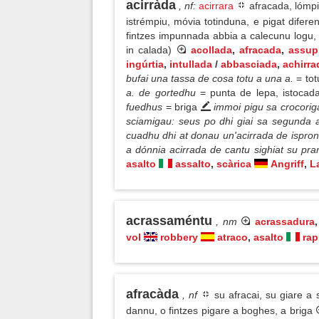
acirràda
, nf
:
acirrara
afracada, lómpi
istrémpiu, móvia totinduna, e pigat difer
fintzes impunnada abbia a calecunu logu, 
in calada)
acollada
,
afracada
,
assup
ingúrtia
,
intullada
/
abbasciada
,
achirra
bufai una tassa de cosa totu a una a.
= tot
a. de gortedhu
= punta de lepa, istocada
fuedhus
= briga
immoi pigu sa crocorig
sciamigau: seus po dhi giai sa segunda a
cuadhu dhi at donau un'acirrada de ispron
a dónnia acirrada de cantu sighiat su pra
asalto
assalto
,
scàrica
Angriff
,
L
acrassaméntu
, nm
acrassadura
vol
robbery
atraco
,
asalto
rap
afracàda
, nf
su afracai, su giare a 
dannu, o fintzes pigare a boghes, a briga