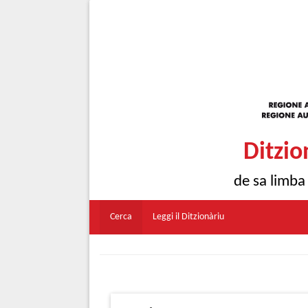
Ditzio
de sa limba
Cerca
Leggi il Ditzionàriu