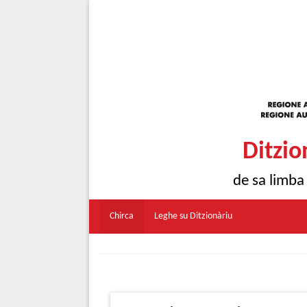
Ditzio
de sa limba
Chirca
Leghe su Ditzionàriu