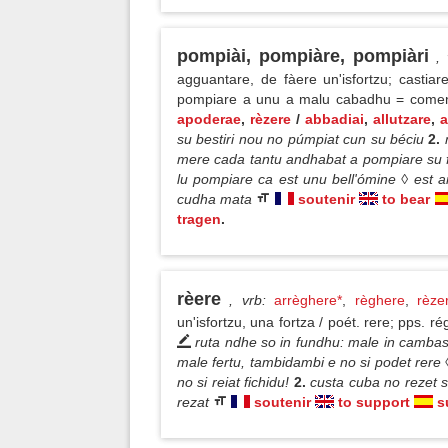
pompiài, pompiàre, pompiàri
,
agguantare, de fàere un'isfortzu; castiar
pompiare a unu a malu cabadhu = comen
apoderae
,
rèzere
/
abbadiai
,
allutzare
,
a
su bestiri nou no púmpiat cun su béciu
2.
mere cada tantu andhabat a pompiare su f
lu pompiare ca est unu bell'ómine ◊ est 
cudha mata
soutenir
to bear
tragen
.
rèere
, vrb
:
arrèghere*
,
règhere
,
rèze
un'isfortzu, una fortza / poét. rere; pps. r
ruta ndhe so in fundhu: male in cambas m
male fertu, tambidambi e no si podet rere ◊ 
no si reiat fichidu!
2.
custa cuba no rezet su
rezat
soutenir
to support
s