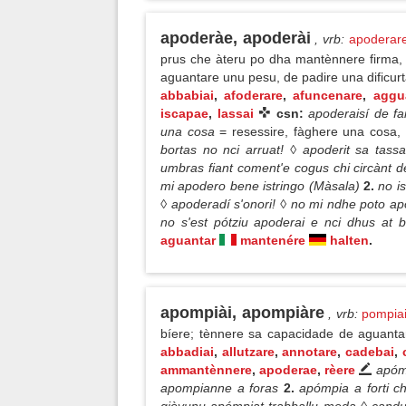
apoderàe, apoderài
, vrb
:
apoderar
prus che àteru po dha mantènnere firma, m
aguantare unu pesu, de padire una dificur
abbabiai
,
afoderare
,
afuncenare
,
aggu
iscapae
,
lassai
csn:
apoderaisí de f
una cosa
= resessire, fàghere una cosa
bortas no nci arruat! ◊ apoderit sa tassa
umbras fiant coment'e cogus chi circànt 
mi apodero bene istringo (Màsala)
2.
no i
◊ apoderadí s'onori! ◊ no mi ndhe poto ap
no s'est pótziu apoderai e nci dhus at 
aguantar
mantenére
halten
.
apompiài, apompiàre
, vrb
:
pompia
bíere; tènnere sa capacidade de aguantar
abbadiai
,
allutzare
,
annotare
,
cadebai
,
ammantènnere
,
apoderae
,
rèere
apómp
apompianne a foras
2.
apómpia a forti ch