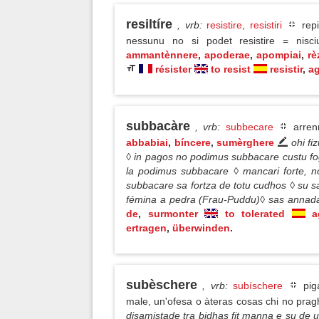
resiltíre
, vrb
:
resistire
,
resistiri
repi
nessunu no si podet resistire = nisc
ammantènnere
,
apoderae
,
apompiai
,
rè
résister
to resist
resistir
,
a
subbacàre
, vrb
:
subbecare
arrenn
abbabiai
,
bíncere
,
sumèrghere
ohi fi
◊ in pagos no podimus subbacare custu f
la podimus subbacare ◊ mancari forte, n
subbacare sa fortza de totu cudhos ◊ su s
fémina a pedra (Frau-Puddu)◊ sas anna
de
,
surmonter
to tolerated
a
ertragen
,
überwinden
.
subèschere
, vrb
:
subíschere
piga
male, un'ofesa o àteras cosas chi no prag
disamistade tra bidhas fit manna e su de 