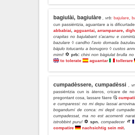
bagiulài, bagiulàre
, vrb
:
bajulare
,
b
cun passiéntzia, aguantare a is dificurtades
abbabiai
,
agguantai
,
arrampanare
,
digh
crapitas no bajulabant s'acamu e comintz
bazulare ◊ candho l'avio domada bazula
bàjulo totucantu a bonugoro ◊ custos ann
mimi!
prb:
chini non bàgiulat brulla no 
to tolerate
aguantar
tollerare
cumpadèssere, cumpadèssi
, v
passiéntzia cun is àteros, cricare de 
pregontant cosa, lassare fàere
cumpati
e cumparessi: no mi depu lassai arrovina
bogandumí de conca: mi depit cumpades
cumpadessat, ma no est acomenti narat fu
istrobbint puru!
spn.
compadecer
compatire
nachsichtig sein mit
.