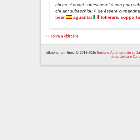
chi no si podet subèschere! ◊ non poto su
chi ant subéschidu ◊ de èssere cumandhad
bear
aguantar
tollerare
,
sopporta
«« Torra a chircare
ditzionariu in línea © 2016-2026
Regione Autònoma de sa Sa
de sa Limba e Cult