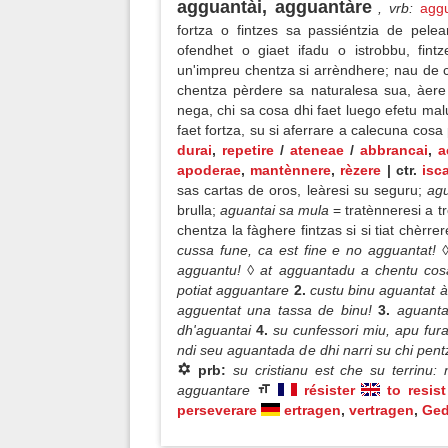
agguantài, agguantàre
, vrb
:
agg
fortza o fintzes sa passiéntzia de pele
ofendhet o giaet ifadu o istrobbu, fin
un'impreu chentza si arrèndhere; nau de
chentza pèrdere sa naturalesa sua, àere
nega, chi sa cosa dhi faet luego efetu ma
faet fortza, su si aferrare a calecuna cos
durai
,
repetire
/
ateneae
/
abbrancai
,
a
apoderae
,
mantènnere
,
rèzere
| ctr.
isc
sas cartas de oros, leàresi su seguru;
agu
brulla;
aguantai sa mula
= tratènneresi a tr
chentza la fàghere fintzas si si tiat chèrre
cussa fune, ca est fine e no agguantat! ◊
agguantu! ◊ at agguantadu a chentu cosas
potiat agguantare
2.
custu binu aguantat 
agguentat una tassa de binu!
3.
aguanta 
dh'aguantai
4.
su cunfessori miu, apu fu
ndi seu aguantada de dhi narri su chi pen
prb:
su cristianu est che su terrinu
agguantare
résister
to resist
perseverare
ertragen
,
vertragen
,
Ged