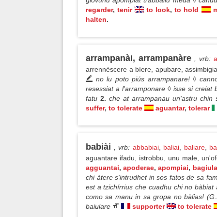
giòvunu apómpiat trabballu meda ◊ candu 
regarder
,
tenir
to look
,
to hold
m
halten
.
arrampanài, arrampanàre
, vrb
:
arrennèscere a bíere, apubare, assimbigi
no lu poto piús arrampanare! ◊ canno
resessiat a l'arramponare ◊ isse si creiat
fatu
2.
che at arrampanau un'astru chin 
suffer
,
to tolerate
aguantar
,
tolerar
babiài
, vrb
:
abbabiai
,
baliai
,
baliare
,
bal
aguantare ifadu, istrobbu, unu male, un'o
agguantai
,
apoderae
,
apompiai
,
bagiula
chi àtere s'intrudhet in sos fatos de sa fa
est a tzichírrius che cuadhu chi no bàbia
como sa manu in sa gropa no bàlias! (G.
baiulare
supporter
to tolerate