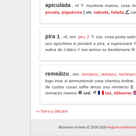
apiculàda
, nf
muntone mannu, cosa meda
picada
,
pigadorza
| ctr.
cabada
,
falada
ca
píra 1
, nf, nm
:
piru 2
css. cosa posta subrà
sos isportinos si poniant a pira, a supressare ◊
subra de s'àteru ◊ sos annos su bestiàmene fit
remeàlzu
, nm
:
remiarzu
,
remiazu
,
reminarz
logu inue si ammuntonat cosa chentza órdine; g
de custas cosas ndhe tenzo unu remiarzu
2.
remiarzu mannu
srd.
tas
,
débarras
«« Torra a chircare
ditzionariu in línea © 2016-2026
Regione Autònoma 