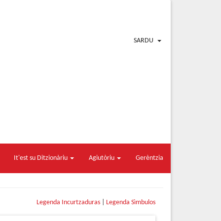
SARDU
It'est su Ditzionàriu
Agiutòriu
Gerèntzia
Legenda Incurtzaduras
|
Legenda Sìmbulos