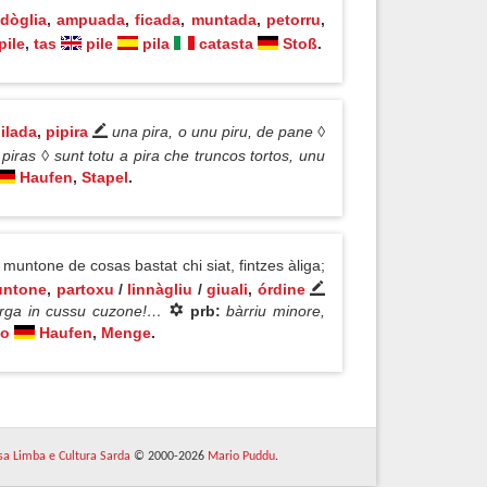
adòglia
,
ampuada
,
ficada
,
muntada
,
petorru
,
pile
,
tas
pile
pila
catasta
Stoß
.
ilada
,
pipira
una pira, o unu piru, de pane ◊
 piras ◊ sunt totu a pira che truncos tortos, unu
Haufen
,
Stapel
.
untone de cosas bastat chi siat, fintzes àliga;
ntone
,
partoxu
/
linnàgliu
/
giuali
,
órdine
'arga in cussu cuzone!…
prb:
bàrriu minore,
lo
Haufen
,
Menge
.
 sa Limba e Cultura Sarda
© 2000-2026
Mario Puddu
.