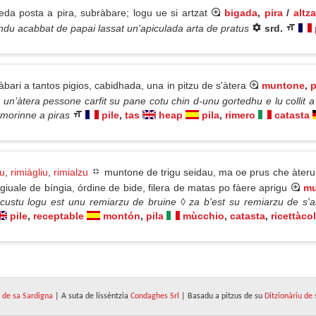
 posta a pira, subràbare; logu ue si artzat
bigada
,
pira
/
altz
ndu acabbat de papai lassat un'apiculada arta de pratus
srd.
bari a tantos pigios, cabidhada, una in pitzu de s'àtera
muntone
,
p
 un’àtera pessone carfit su pane cotu chin d-unu gortedhu e lu collit a
 morinne a piras
pile
,
tas
heap
pila
,
rimero
catasta
u
,
rimiàgliu
,
rimialzu
muntone de trigu seidau, ma oe prus che àteru m
iuale de bíngia, órdine de bide, filera de matas po fàere aprigu
mu
custu logu est unu remiarzu de bruine ◊ za b'est su remiarzu de s
pile
,
receptable
montón
,
pila
mùcchio
,
catasta
,
ricettàco
de sa Sardigna
| A suta de lissèntzia
Condaghes Srl
| Basadu a pitzus de su
Ditzionàriu de