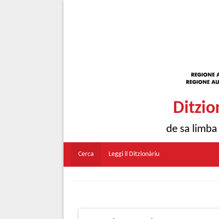
Ditzio
de sa limba
Cerca
Leggi il Ditzionàriu