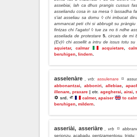
assebiai, lah ca dhus prangis cussus fas
asseliandu cosa in sa mesa ◊ lassadha fa
s'iat asseliau sa domu ◊ chi imbucat dina
ammancat peti chi si abbrugit su pràngiu
fintzas chi l'agato! ◊ tue za no ti ndhe a
asseliada de protestare
5.
circais de mi 
(Ev)◊ chi assellit a intru de issus totu s
aquietar
,
calmar
acquietare
,
cal
beruhigen
,
lindern
.
asselenàre
, vrb
:
assulenare
assus
abbonantzai
,
abboniri
,
allebiae
,
apac
illenare
,
praxare
| ctr.
agegherai
,
airai
,
srd.
calmer
,
apaiser
to cal
beruhigen
,
mildern
.
asseriài, asseriàre
, vrb
abbrand
serionzu, acabadu, pentzamentosu, tristu;