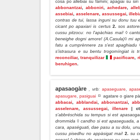
cosa po allebiai su fàmini; apagiai su sir
abbonantzai
,
abboniri
,
achedare
,
alle
assebiai
,
asselenare
,
assussegai
,
illeb
contras de tui, lassa inguni su donu tuu e
cicant po apaxiari is certus
2.
sos astor
cussu pitzocu: no l'apàchias mai! ◊ can
beneighe dogni amore! (A.Casula)◊ mi ap
fatu a cumprènnere za s'est apaghiadu ◊
s'istrasura e su bentu trogomíngiat is t
reconciliar
,
tranquilizar
pacificare
,
r
beruhigen
.
apasaogàre
, vrb
:
apaseguare
,
apas
apasugare
,
pasiguai
agatare o giare pà
abbacai
,
abblandai
,
abbonantzai
,
abb
asselenare
,
assussegai
,
illenare
| ct
s'abbréschida su tempus si est apasaoga
drommida ◊ candho si est apaseguada, a sa
cara, apaséguati, dae pasu a su dolu, unu
cussu pisedhu no appàsigat mai!
2.
su c
penas! ◊ chirco de apasigare su coro cu