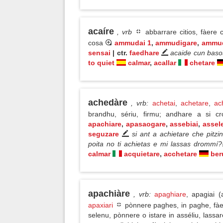
acaíre
, vrb
abbarrare citios, fàere c
cosa
ammudai 1
,
ammudigare
,
ammud
sensai
| ctr.
faedhare
acaide cun baso
to quiet
calmar
,
acallar
chetare
achedàre
, vrb
:
achetai
,
achetare
,
ac
brandhu, sériu, firmu; andhare a si c
apachiare
,
apasaogare
,
assebiai
,
assel
seguzare
si ant a achietare che pitz
poita no ti achietas e mi lassas drommí
calmar
acquietare
,
acchetare
ber
apachiàre
, vrb
:
apaghiare
, apagiai (
apaxiari
pònnere paghes, in paghe, fàer
selenu, pònnere o istare in asséliu, lass