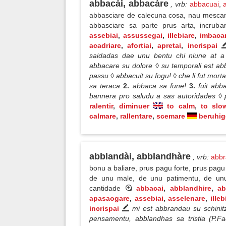
abbacài, abbacàre
, vrb
:
abbacuai
,
abbasciare de calecuna cosa, nau mescame
abbasciare sa parte prus arta, incrub
assebiai
,
assussegai
,
illebiare
,
imbacar
acadriare
,
afortiai
,
apretai
,
incrispai
saidadas dae unu bentu chi niune at a
abbacare su dolore ◊ su temporali est a
passu ◊ abbacuit su fogu! ◊ che li fut mor
sa teraca
2.
abbaca sa fune!
3.
fuit ab
bannera pro saludu a sas autoridades ◊ p
ralentir
,
diminuer
to calm
,
to slo
calmare
,
rallentare
,
scemare
beruhi
abblandài, abblandhàre
, vrb
:
abbr
bonu a baliare, prus pagu forte, prus pag
de unu male, de unu patimentu, de unu
cantidade
abbacai
,
abblandhire
,
ab
apasaogare
,
assebiai
,
asselenare
,
illeb
incrispai
mi est abbrandau su schini
pensamentu, abblandhas sa tristia (P.Fa