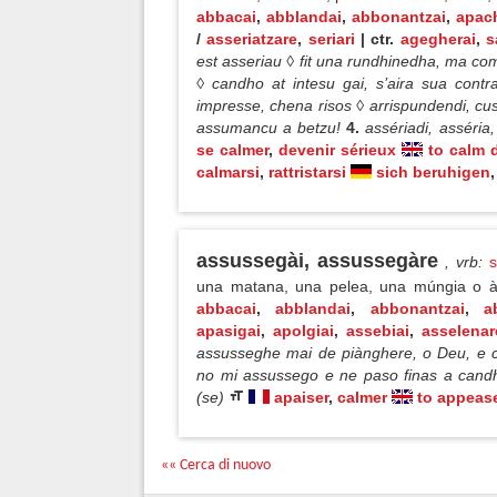
abbacai
,
abblandai
,
abbonantzai
,
apac
/
asseriatzare
,
seriari
| ctr.
agegherai
,
s
est asseriau ◊ fit una rundhinedha, ma co
◊ candho at intesu gai, s’aira sua contr
impresse, chena risos ◊ arrispundendi, cus
assumancu a betzu!
4.
assériadi, asséria
se calmer
,
devenir sérieux
to calm
calmarsi
,
rattristarsi
sich beruhigen
,
assussegài, assussegàre
, vrb
:
s
una matana, una pelea, una múngia o àt
abbacai
,
abblandai
,
abbonantzai
,
a
apasigai
,
apolgiai
,
assebiai
,
asselenar
assusseghe mai de piànghere, o Deu, e c
no mi assussego e ne paso finas a candho
(se)
apaiser
,
calmer
to appeas
«« Cerca di nuovo