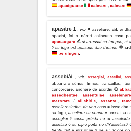
apaciguarse
calmarsi
,
calmare
apasàre 1
, vrb
asseliare, abbrandhar
apaxiai, fai o nàrriri calincuna cosa p
apasaogare
si arressat su tempus, si 
◊ su logu est apasadu dae s'intrinu
sr
beruhigen
.
assebiài
, vrb
:
assegliai
,
asseliai
,
ass
abbarrare sérios, firmos, trancuillos; fà
cuncordare, andhare de acórdiu
abbac
assedhentae
,
assentulae
,
asselenar
mezorare
/
allichidie
,
assantai
,
remo
asseliaresindhe, de una cosa
= lassaidha s
su fogu;
asseliare su sonnu
= passai su 
assegliai ◊ cussa próida no at asselia
asseliau ◊ su pipiu poita no dh'assélias? 
bentu fait a intzurfuai ◊ de su dolore no