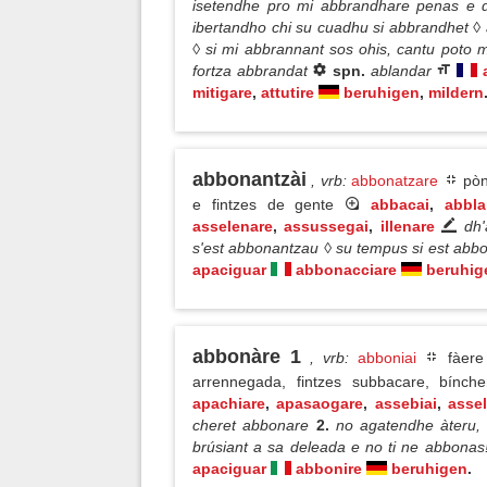
isetendhe pro mi abbrandhare penas e d
ibertandho chi su cuadhu si abbrandhet ◊ a
◊ si mi abbrannant sos ohis, cantu poto
fortza abbrandat
spn.
ablandar
mitigare
,
attutire
beruhigen
,
mildern
abbonantzài
, vrb
:
abbonatzare
pònn
e fintzes de gente
abbacai
,
abbla
asselenare
,
assussegai
,
illenare
dh'
s'est abbonantzau ◊ su tempus si est ab
apaciguar
abbonacciare
beruhig
abbonàre 1
, vrb
:
abboniai
fàere
arrennegada, fintzes subbacare, bínc
apachiare
,
apasaogare
,
assebiai
,
asse
cheret abbonare
2.
no agatendhe àteru, 
brúsiant a sa deleada e no ti ne abbona
apaciguar
abbonire
beruhigen
.