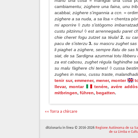
manu una cosa
= manigiai una cosa po 
cambiamentu;
zúghere una faina, unu trib
acabbai;
zúghere s'ingannia a ccn.
= ordim
zúghere a sa nuda, a sa lisa
= chentza pò
mi aporrire ◊ zuto s'istògomo imbarratzad
custu pitzinnu! ◊ est arrennegadu paret c
chie cheret fogu zutzet sa téula!
2.
su car
pacu de s'isterzu
3.
su mascru zughet sas 
li piaghet a zúghere, sempre ifatu de sas 
siat, de sa Sardigna azummai totu líbberu
za est cabosu, zughet régula faghindhe sa
su malu fàghere chi tenes! ◊ cussa bestim
zughes in manu, cussu traste, malandhad
tenir sur
,
emmener
,
mener
,
monter
t
llevar
,
montar
tenére
,
avére addò
mitbringen
,
führen
,
begatten
.
«« Torra a chircare
ditzionariu in línea © 2016-2026
Regione Autònoma de sa Sa
de sa Limba e Cult