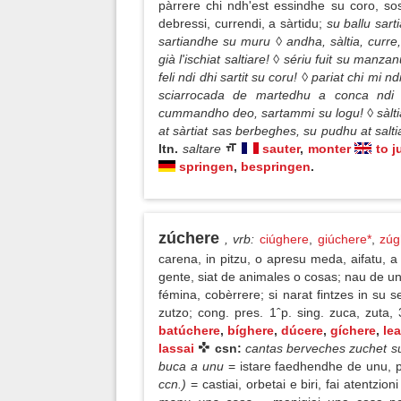
pàrrere chi ndh'est essindhe su coro, so
debressi, currendi, a sàrtidu;
su ballu sart
sartiandhe su muru ◊ andha, sàltia, curre
già l'ischiat saltiare! ◊ sériu fuit su manz
feli ndi dhi sartit su coru! ◊ pariat chi mi 
sciarrocada de martedhu a conca ndi 
cummandho deo, sartammi su logu! ◊ sàlti
at sàrtiat sas berbeghes, su pudhu at salt
ltn.
saltare
sauter
,
monter
to 
springen
,
bespringen
.
zúchere
, vrb
:
ciúghere
,
giúchere*
,
zúg
carena, in pitzu, o apresu meda, aifatu, a
gente, siat de animales o cosas; nau de u
fémina, cobèrrere; si narat fintzes in su s
zutzo; cong. pres. 1ˆp. sing. zuca, zuta,
batúchere
,
bíghere
,
dúcere
,
gíchere
,
lea
lassai
csn:
cantas berveches zuchet 
buca a unu
= istare faedhendhe de unu, p
ccn.)
= castiai, orbetai e biri, fai atentzio