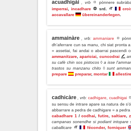
acuadhigài
, vrb
pònnere subràba
imperrai
,
incadhare
srd.
croi
accavallare
übereinanderlegen
.
ammainàre
, vrb
:
ammaniare
pònne
dh’aferrare cun sa manu, chi siat pronta 
= assetiai, fai andai o abarrai pascendi
ammanitzare
,
apariciai
,
cuncodrai
am
su cafè chin sos pistocos ◊ a isse l'amma
trastos su manzanu chito ◊ sunt amman
prepare
preparar
,
montar
allestir
cadhicàre
, vrb
:
cadhigare
,
cuadhigai
su sensu de intrare apare sa natura de s'
abbarrare a pedra de cadhigare = a pedra
cabadhare 1
/
codhai
,
futire
,
saltiare
,
campanas sonendhe si podiant intopare
caballicare
féconder
,
forniquer