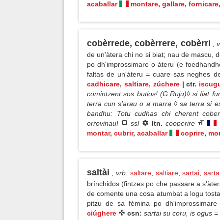
acaballar
montare
,
gallare
,
fornicare
cobèrrede, cobèrrere, cobèrri
, 
de un'àtera chi no si biat; nau de mascu, 
po dh'improssimare o àteru (e foedhandho 
faltas de un'àteru = cuare sas neghes d
cadhicare
,
saltiare
,
zúchere
| ctr.
iscug
comintzent sos butios! (G.Ruju)◊ si fiat f
terra cun s'arau o a marra ◊ sa terra si 
bandhu: Totu cudhas chi cherent cobe
orrovinau!
ssl
ltn.
cooperire
montar
,
cubrir
,
acaballar
coprire
,
mon
saltài
, vrb
:
saltare
,
saltiare
,
sartai
,
sarta
brínchidos (fintzes po che passare a s'àte
de comente una cosa atumbat a logu tosta
pitzu de sa fémina po dh'improssimar
ciúghere
csn:
sartai su coru, is ogus
=