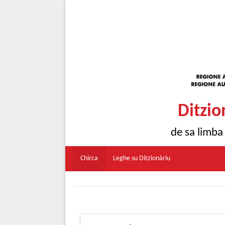
Ditzio
de sa limba
Chirca
Leghe su Ditzionàriu