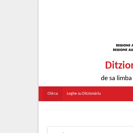
Ditzio
de sa limba
Chirca
Leghe su Ditzionàriu