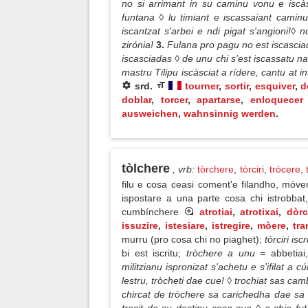
no si arrimant in su caminu vonu e iscà
funtana ◊ lu timiant e iscassaiant camin
iscantzat s'arbei e ndi pigat s'angioni!◊
zirónia!
3.
Fulana pro pagu no est iscascia
iscasciadas ◊ de unu chi s'est iscassatu n
mastru Tilipu iscàsciat a rídere, cantu at i
srd.
tourner
,
sortir
,
esquiver
,
d
doblar
,
torcer
,
apartarse
,
enloquecer
ausweichen
,
wahnsinnig werden
.
tòlchere
, vrb
:
tòrchere
,
tòrciri
,
tròcere
,
filu e cosa deasi coment'e filandho, mòve
ispostare a una parte cosa chi istrobbat
cumbínchere
atrotiai
,
atrotixai
,
dòrc
issuzire
,
istesiare
,
istregire
,
mòere
,
tra
murru (pro cosa chi no piaghet);
tòrciri isc
bi est iscritu;
tròchere a unu
= abbetiai
militzianu ispronizat s'achetu e s'ifilat a
lestru, tròcheti dae cue! ◊ trochiat sas ca
chircat de tròchere sa carichedha dae sa 