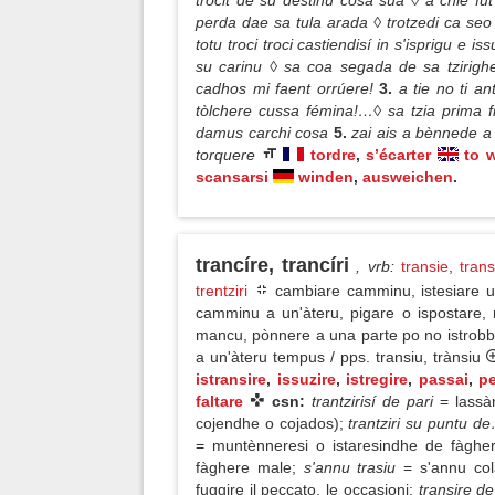
trocit de su destinu cosa sua ◊ a chie fu
perda dae sa tula arada ◊ trotzedi ca se
totu troci troci castiendisí in s'isprigu e i
su carinu ◊ sa coa segada de sa tzirighe
cadhos mi faent orrúere!
3.
a tie no ti a
tòlchere cussa fémina!…◊ sa tzia prima f
damus carchi cosa
5.
zai ais a bènnede a 
torquere
tordre
,
s’écarter
to 
scansarsi
winden
,
ausweichen
.
trancíre, trancíri
, vrb
:
transie
,
trans
trentziri
cambiare camminu, istesiare u
camminu a un'àteru, pigare o ispostare,
mancu, pònnere a una parte po no istrobba
a un'àteru tempus / pps. transiu, trànsiu
istransire
,
issuzire
,
istregire
,
passai
,
p
faltare
csn:
trantzirisí de pari
= lassà
cojendhe o cojados);
trantziri su puntu 
= muntènneresi o istaresindhe de fàghe
fàghere male;
s'annu trasiu
= s'annu col
fuggire il peccato, le occasioni;
transire de