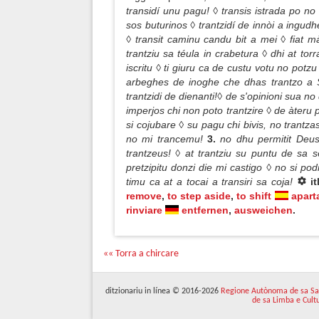
transidí unu pagu! ◊ transis istrada po n
sos buturinos ◊ trantzidí de innòi a ingudh
◊ transit caminu candu bit a mei ◊ fiat m
trantziu sa téula in crabetura ◊ dhi at torr
iscritu ◊ ti giuru ca de custu votu no potzu 
arbeghes de inoghe che dhas trantzo a 
trantzidi de dienanti!◊ de s'opinioni sua n
imperjos chi non poto trantzire ◊ de àteru p
si cojubare ◊ su pagu chi bivis, no trantz
no mi trancemu!
3.
no dhu permitit Deus 
trantzeus! ◊ at trantziu su puntu de sa s
pretzipitu donzi die mi castigo ◊ no si podi
timu ca at a tocai a transiri sa coja!
it
remove
,
to step aside
,
to shift
apart
rinviare
entfernen
,
ausweichen
.
«« Torra a chircare
ditzionariu in línea © 2016-2026
Regione Autònoma de sa Sa
de sa Limba e Cult