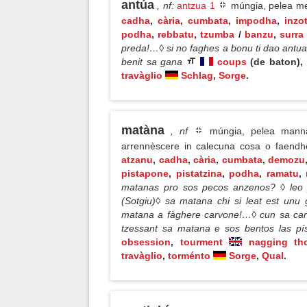
antúa
, nf
:
antzua 1
múngia, pelea med
cadha
,
cària
,
cumbata
,
impodha
,
inzo
podha
,
rebbatu
,
tzumba
/
banzu
,
surra
preda!…◊ si no faghes a bonu ti dao antua!
benit sa gana
coups
(de baton),
travàglio
Schlag
,
Sorge
.
matàna
, nf
múngia, pelea manna, 
arrennèscere in calecuna cosa o faendho
atzanu
,
cadha
,
cària
,
cumbata
,
demozu
pistapone
,
pistatzina
,
podha
,
ramatu
,
matanas pro sos pecos anzenos? ◊ leo p
(Sotgiu)◊ sa matana chi si leat est unu
matana a fàghere carvone!…◊ cun sa car
tzessant sa matana e sos bentos las pí
obsession
,
tourment
nagging th
travàglio
,
torménto
Sorge
,
Qual
.