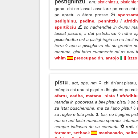
pestighínzu
, nm
:
pistichinzu
,
pistighig
gana, chi no lassat asseliare po cosa chi si 
po apretu o àtera presse
apensam
pedighinu
,
pedine
,
pennítziu
/
afródh
spurtiòciu
so nadrendhe in d-unu mar
lassat pasare, li dat pistichinzu ◊ ndhe
piciochedha est a pistighíngiu ca no tenit 
terra ◊ apo a pistighinzu chi su grodhe n
mamma, giai fatzo cummente mi as nau t
whim
preocupación
,
antojo
ùzzo
pístu
, agt, pps, nm
chi dh'ant pistau,
múngia chi unu si pigat o dhi giaent po c
afarru
,
cadha
,
matana
,
pista
/
afródhiu
mandai in poboresa a bivi pistu pistu ◊ s
za istat buschendhe, ma za l'apo pistu! ◊ t
sa rughe e totu pistu
3.
bai, no ti pighis pi
ma no ant bistu mancunu sperritu, intamus de 
semper indiosau de sa connada
srd.
torment
,
setback
machacado
,
paliza