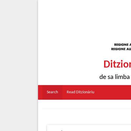
Ditzio
de sa limba
Search
Read Ditzionàriu