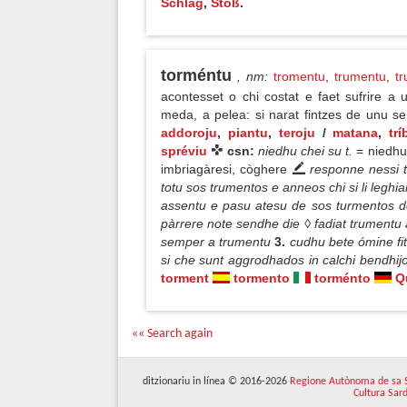
Schlag
,
Stoß
.
torméntu
, nm
:
tromentu
,
trumentu
,
t
acontesset o chi costat e faet sufrire a 
meda, a pelea: si narat fintzes de unu sen
addoroju
,
piantu
,
teroju
/
matana
,
tr
spréviu
csn:
niedhu chei su t.
= niedhu
imbriagàresi, còghere
responne nessi t
totu sos trumentos e anneos chi si li legh
assentu e pasu atesu de sos turmentos 
pàrrere note sendhe die ◊ fadiat trumentu 
semper a trumentu
3.
cudhu bete ómine fi
si che sunt aggrodhados in calchi bendhij
torment
tormento
torménto
Q
«« Search again
ditzionariu in línea © 2016-2026
Regione Autònoma de sa 
Cultura Sar