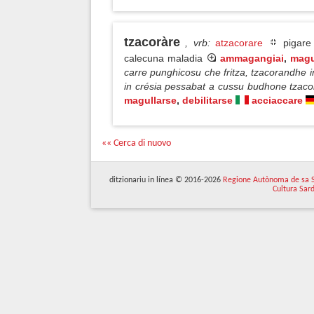
tzacoràre
, vrb
:
atzacorare
pigare 
calecuna maladia
ammagangiai
,
magu
carre punghicosu che fritza, tzacorandhe
in crésia pessabat a cussu budhone tzaco
magullarse
,
debilitarse
acciaccare
«« Cerca di nuovo
ditzionariu in línea © 2016-2026
Regione Autònoma de sa 
Cultura Sar