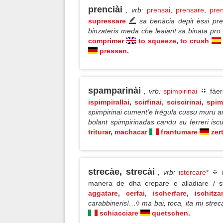
prenciài
, vrb
:
prensai
,
prensare
,
pren
supressare
sa benàcia depit èssi pre
binzateris meda che leaiant sa binata pro
comprimer
to squeeze
,
to crush
pressen
.
spamparinài
, vrb
:
spimpirinai
fàer
ispimpirallai
,
scirfinai
,
sciscirinai
,
spim
spimpirinai cument'e frégula cussu muru ar
bolant spimpirinadas candu su ferreri is
triturar
,
machacar
frantumare
zer
strecàe, strecài
, vrb
:
istercare*
i
manera de dha crepare e alladiare / s
aggatare
,
cerfai
,
ischerfare
,
ischitza
carabbineris!…◊ ma bai, toca, ita mi stre
schiacciare
quetschen
.