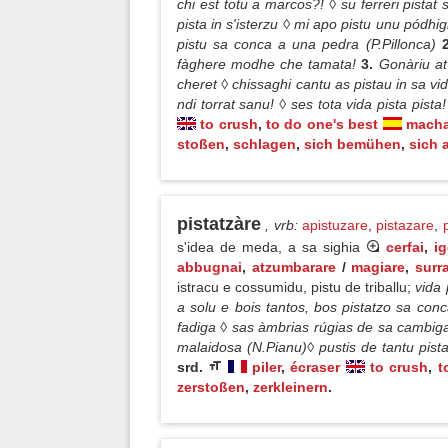
chi est totu a marcos?! ◊ su ferreri pistat 
pista in s'isterzu ◊ mi apo pistu unu pód
pistu sa conca a una pedra (P.Pillonca)
fàghere modhe che tamata!
3.
Gonàriu at 
cheret ◊ chissaghi cantu as pistau in sa vid
ndi torrat sanu! ◊ ses tota vida pista pista!
to crush
,
to do one's best
macha
stoßen
,
schlagen
,
sich bemühen
,
sich 
pistatzàre
, vrb
:
apistuzare
,
pistazare
,
s'idea de meda, a sa sighia
cerfai
,
i
abbugnai
,
atzumbarare
/
magiare
,
surra
istracu e cossumidu, pistu de triballu;
vida 
a solu e bois tantos, bos pistatzo sa con
fadiga ◊ sas àmbrias rúgias de sa cambiga
malaidosa (N.Pianu)◊ pustis de tantu pis
srd.
piler
,
écraser
to crush
,
t
zerstoßen
,
zerkleinern
.