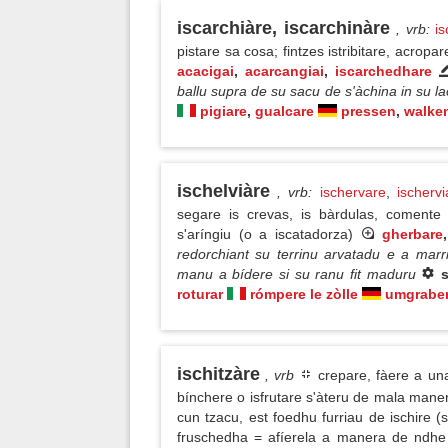
iscarchiàre, iscarchinàre
, vrb
:
i
pistare sa cosa; fintzes istribitare, acropa
acacigai
,
acarcangiai
,
iscarchedhare
ballu supra de su sacu de s'àchina in su l
pigiare
,
gualcare
pressen
,
walke
ischelviàre
, vrb
:
ischervare
,
ischervi
segare is crevas, is bàrdulas, comente 
s'aríngiu (o a iscatadorza)
gherbare
redorchiant su terrinu arvatadu e a marri
manu a bídere si su ranu fit maduru
roturar
rómpere le zòlle
umgrabe
ischitzàre
, vrb
crepare, fàere a un
bínchere o isfrutare s'àteru de mala mane
cun tzacu, est foedhu furriau de ischire (
fruschedha = afíerela a manera de ndhe