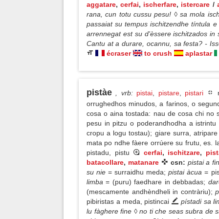
aggatare
,
cerfai
,
ischerfare
,
istercare
/
rana, cun totu cussu pesu! ◊ sa mola isch
passaiat su tempus ischitzendhe tíntula e
arrennegat est su d'èssere ischitzados in
Cantu at a durare, ocannu, sa festa? - Iss
écraser
to crush
aplastar
pistàe
, vrb
:
pistai
,
pistare
,
pistari
n
orrughedhos minudos, a farinos, o segund
cosa o aina tostada: nau de cosa chi no
pesu in pitzu o poderandhodha a istrintu
cropu a logu tostau); giare surra, atripa
mata po ndhe fàere orrúere su frutu, es. l
pistadu, pistu
cerfai
,
ischitzare
,
pist
batacollare
,
matanare
csn:
pistai a fi
su nie
= surraidhu meda;
pistai àcua
= pi
limba
= (puru) faedhare in debbadas;
dar
(mescamente andhèndheli in contràriu);
pi
pibiristas a meda, pistincai
pístadi sa l
lu fàghere fine ◊ no ti che seas subra de sa