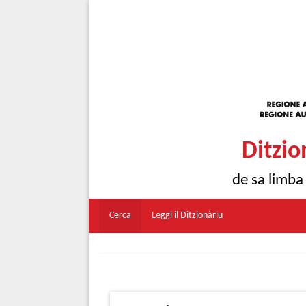
Ditzio
de sa limba
Cerca
Leggi il Ditzionàriu