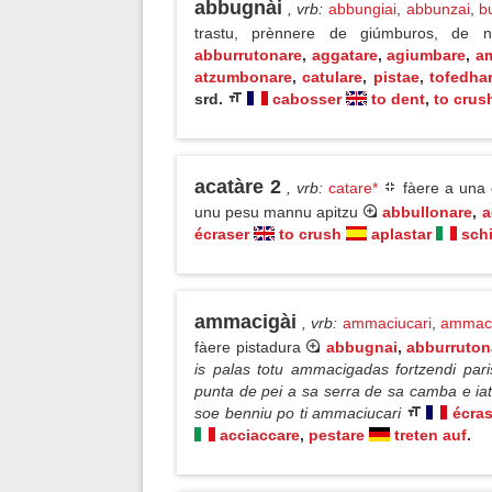
abbugnài
, vrb
:
abbungiai
,
abbunzai
,
b
trastu, prènnere de giúmburos, de n
abburrutonare
,
aggatare
,
agiumbare
,
a
atzumbonare
,
catulare
,
pistae
,
tofedha
srd.
cabosser
to dent
,
to crus
acatàre 2
, vrb
:
catare*
fàere a una c
unu pesu mannu apitzu
abbullonare
,
a
écraser
to crush
aplastar
sch
ammacigài
, vrb
:
ammaciucari
,
ammaci
fàere pistadura
abbugnai
,
abburruton
is palas totu ammacigadas fortzendi pari
punta de pei a sa serra de sa camba e iat
soe benniu po ti ammaciucari
écras
acciaccare
,
pestare
treten auf
.