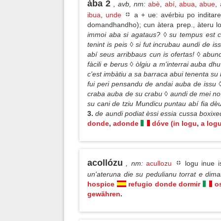
àba 2
, avb, nm
:
abè
,
abí
,
abua
,
abue
,
ibua
,
unde
a + ue: avérbiu po inditare
domandhandho); cun àtera prep., àteru 
immoi aba si agataus? ◊ su tempus est co
tenint is peis ◊ si fut incrubau aundi de i
abí seus arribbaus cun is ofertas! ◊ abund
fàcili e berus ◊ òlgiu a m'interrai auba dh
c'est imbàtiu a sa barraca abui tenenta su b
fui peri pensandu de andai auba de issu ◊
craba auba de su crabu ◊ aundi de mei no t
su cani de tziu Mundicu puntau abí fia dèu
3.
de aundi podiat èssi essia cussa boxix
donde
,
adonde
dóve (in logu
,
a log
acollózu
, nm
:
acullozu
logu inue i
un'ateruna die su pedulianu torrat e dim
hospice
refugio donde dormir
os
gewähren
.