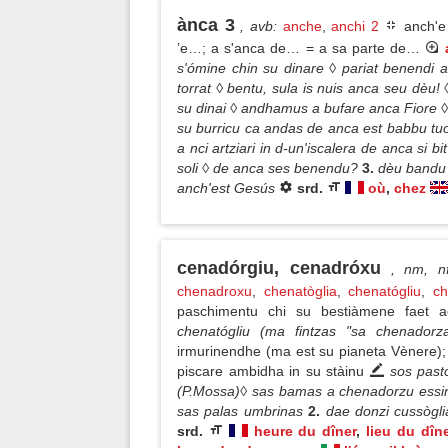
ànca 3
, avb
:
anche
,
anchi 2
anch'e
’e…; a s'anca de… = a sa parte de…
s'ómine chin su dinare ◊ pariat benendi
torrat ◊ bentu, sula is nuis anca seu dèu! 
su dinai ◊ andhamus a bufare anca Fiore ◊
su burricu ca andas de anca est babbu tu
a nci artziari in d-un'iscalera de anca si 
soli ◊ de anca ses benendu?
3.
dèu bandu 
anch'est Gesús
srd.
où
,
chez
cenadórgiu, cenadróxu
, nm, n
chenadroxu
,
chenatòglia
,
chenatógliu
,
ch
paschimentu chi su bestiàmene faet 
chenatógliu (ma fintzas "sa chenadorza
irmurinendhe (ma est su pianeta Vènere);
piscare ambidha in su stàinu
sos past
(P.Mossa)◊ sas bamas a chenadorzu essint
sas palas umbrinas
2.
dae donzi cussògli
srd.
heure du dîner
,
lieu du dîn