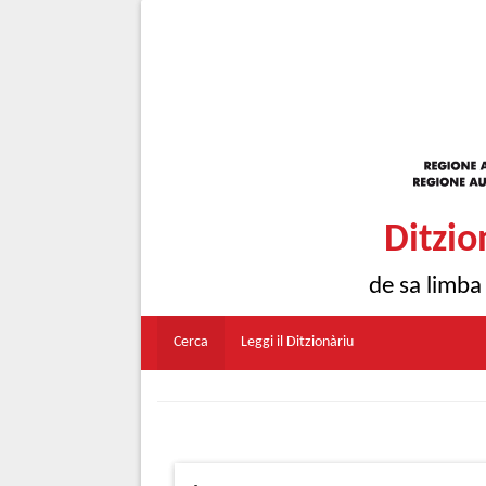
Ditzio
de sa limba
Cerca
Leggi il Ditzionàriu