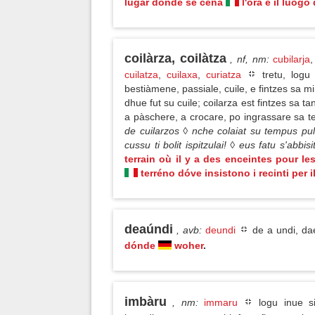
lugar donde se cena
l'óra e il luògo
coilàrza, coilàtza
, nf, nm
:
cubilarja
cuilatza
,
cuilaxa
,
curiatza
tretu, logu 
bestiàmene, passiale, cuile, e fintzes sa m
dhue fut su cuile; coilarza est fintzes sa 
a pàschere, a crocare, po ingrassare sa t
de cuilarzos ◊ nche colaiat su tempus pul
cussu ti bolit ispitzulai! ◊ eus fatu s'abbi
terrain où il y a des enceintes pour l
terréno dóve insistono i recinti per 
deaúndi
, avb
:
deundi
de a undi, d
dónde
woher
.
imbàru
, nm
:
immaru
logu inue si