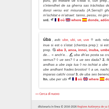
puru, po inditare ue s'istat o, cun prep
s'intendhet de sa gherra sas tràchidas de
donzi versu est misuradu (A.Serra)◊ gh
m'ischitat e m'atraet: tanno, pessu, mi g
srd.
où
where
donde
,
adón
úba
, avb
:
ube
,
ubi
,
ue
,
uve
avb. rela
inue si est o s'istat (chentza prep.): si
prep.
aba 3
,
anca
,
innoi
,
inuba
,
umb
de…
= anch'e…
uba dh'as posta sa crai
semus? ◊ ue ses? ◊ a ue ses dada?
2.
f
andhas a ube zaja tua ◊ no ischiat a ube 
ube andhant frades brostos! ◊ a ue, nach
imparas calchi cosa!
3.
de uba ses benend
ltn.
ube per ubi
où
where
d
«« Cerca di nuovo
ditzionariu in línea © 2016-2026
Regione Autònoma de sa 