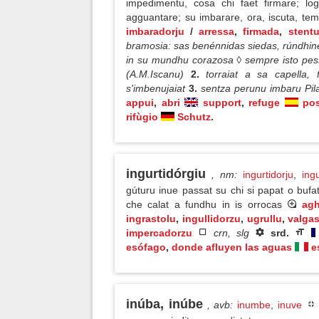
impedimentu, cosa chi faet firmare; lo
agguantare; su imbarare, ora, iscuta, tem
imbaradorju
/
arressa
,
firmada
,
stent
bramosia: sas benénnidas siedas, rúndhin
in su mundhu corazosa ◊ sempre isto pess
(A.M.Iscanu)
2.
torraiat a sa capella,
s'imbenujaiat
3.
sentza perunu imbaru Pilat
appui
,
abri
support
,
refuge
po
rifùgio
Schutz
.
ingurtidórgiu
, nm
:
ingurtidorju
,
ing
gúturu inue passat su chi si papat o buf
che calat a fundhu in is orrocas
agh
ingrastolu
,
ingullidorzu
,
ugrullu
,
valgas
impercadorzu
crn, slg
srd.
esófago
,
donde afluyen las aguas
e
inúba, inúbe
, avb
:
inumbe
,
inuve