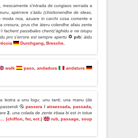
, mescamente s'intrada de cungiaos serrada a
muru;
apèrrere s'àidu (chistionendhe de ideas,
re moda noa, azuare in carchi cosa comente e
sa cresura, prus che àteru colendhe afaiu zente
! ◊ fachent passibales chentz'àghidu e ne istupu
àidu pro s'errore est sempre apertu
prb:
àidu
réccia
Durchgang
,
Bresche
.
walk
paso
,
andadura
andatura
ia lestra a unu logu; unu tanti; una manu (de
, passendi
passera
/
atraessada
,
passada
,
dare
2.
una colada de zente irbaia bi est in totue
… (chiffon
,
fer
,
ect.)
rub
,
passage
,
soup