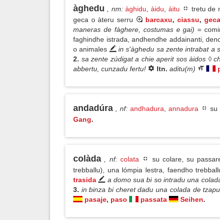
àghedu
, nm
:
àghidu
,
àidu
,
àitu
tretu de 
geca o àteru serru
barcaxu
,
ciassu
,
gec
maneras de fàghere, costumas e gai)
= comi
faghindhe istrada, andhendhe addainanti, den
o animales
in s'àghedu sa zente intrabat a 
2.
sa zente zúdigat a chie aperit sos àidos ◊ c
abbertu, cunzadu fertu!
ltn.
aditu(m)
andadúra
, nf
:
andhadura
,
annadura
su 
Gang
.
colàda
, nf
:
colata
su colare, su passare
trebballu), una lómpia lestra, faendho trebbal
trasida
a domo sua bi so intradu una colada 
3.
in binza bi cheret dadu una colada de tzap
pasaje
,
paso
passata
Seihen
.