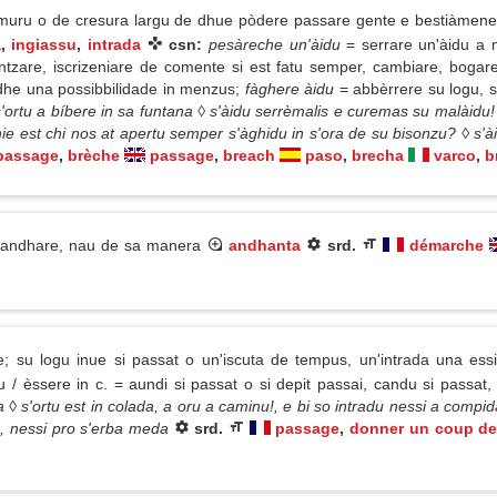
muru o de cresura largu de dhue pòdere passare gente e bestiàmene
a
,
ingiassu
,
intrada
csn:
pesàreche un'àidu
= serrare un'àidu a 
ntzare, iscrizeniare de comente si est fatu semper, cambiare, boga
dhe una possibbilidade in menzus;
fàghere àidu
= abbèrrere su logu, 
s'ortu a bíbere in sa funtana ◊ s'àidu serrèmalis e curemas su malàidu
hie est chi nos at apertu semper s'àghidu in s'ora de su bisonzu? ◊ s'
passage
,
brèche
passage
,
breach
paso
,
brecha
varco
,
b
andhare, nau de sa manera
andhanta
srd.
démarche
; su logu inue si passat o un'iscuta de tempus, un'intrada una ess
lu / èssere in c. = aundi si passat o si depit passai, candu si passat
◊ s'ortu est in colada, a oru a caminu!, e bi so intradu nessi a compi
u, nessi pro s'erba meda
srd.
passage
,
donner un coup de