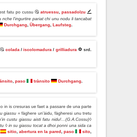
 est fatu po cussu
atruessu
,
passadolzu
a nche l'ingurtire pariat chi unu nodu li tancabat
Durchgang
,
Übergang
,
Laufsteg
.
colada
/
iscolomadura
/
grilliadura
srd.
ránsito
,
paso
trànsito
Durchgang
.
o in is cresuras ue faet a passare de una parte
nu giassu
= fàghere un'àidu, fàgheresi unu tretu
ch'in custu giassu aisti fatu nidu!…(G.A.Cossu)◊
rtu ◊ in su giassu tocat a dhoi ponni una sida ca
sitio
,
abertura en la pared
,
paso
sito
,