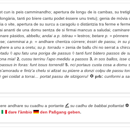
et cun is peis camminandho; apertura de longu de is cambas, su tretig
longària, tanti po bíere cantu podet èssere unu tretu); genia de móvia 
 o vite, apertura de su surcu a caragolu o distàntzia tra ferme e ferme, 
ai ananti de una domu sentza de si firmai mancus a saludai;
caminare 
nare pàsidos, abbellu;
andai a p. istirau
= lestros;
betare p.
= pònnere 
se;
camminai a p.
= andhare chentza cúrrere;
èssiri de passu, in su
ghere a unu a oretu;
su p. torradu
= zenia de ballu chi no serrat a chir
betadu ◊ apu fatu una poriga de passus ◊ tanti funt bàtero passos de
sona mia!
2.
cussu terrinu l'apo medidu a passos
3.
in sos ballos, isse
 passus in foras: funt issus torrendi!
5.
nci portaus custa cosa a domu s
'amoradu e fintz'a chelu si altzat su piúere a donzi colpu de passu tor
◊ gei coidat a torrai… portat passu de sitzigorru!
prb:
cunformi a s
ere andhare su cuadhu a portante
su cadhu de babbai poltantat
e
dare l'àmbio
den Paßgang geben
.