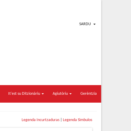
SARDU
It'est su Ditzionàriu
Agiutòriu
Gerèntzia
Legenda Incurtzaduras
|
Legenda Sìmbulos