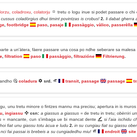
dorzu
,
coladroxu
,
colatorju
tretu o logu inue si podet passare o chi
n cussus coladòrgius dhui timint povintzas is crobus!
2.
li dabat gherra 
ge
,
footbridge
paso
,
pasaje
passàggio
,
vàlico
,
passerèlla
parte a un'àtera, fàere passare una cosa po ndhe seberare sa malesa
e
,
filtration
paso
passàggio
,
filtrazióne
Filtrierung
.
ssandho
coladura
srd.
transit
,
passage
passage
t
ogu, unu tretu minore o fintzes mannu ma precisu; apertura in is muros 
u
,
ingiassu
csn:
a giassus a giassus
= de tretu in tretu;
obèrriri u
us
= mancante, cun s'imbaga ue bi mancat dente
si l'aia ischidu 
dhoi fiat unu giassu totu àcua e ludu
2.
in su cungiau fiat su giassu obe
a nci fai passai is brebeis a su cungiadedhu miu!
endroit
site