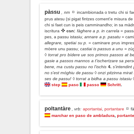
pàssu
, nm
incambionada o tretu chi si fa
prus atesu (si pigat fintzes coment'e misura de 
chi si faet cun is peis camminandho; in sa màdria
iscritura
csn:
fàghere a p. in carrela
= pass
pes, a passu istasiu;
annare a p. pasatu
= cami
allegrare, spetiai su p.
= caminare prus impres
mòere unu passu;
castiai is passus a unu
= zú
◊ torrat pro bídere ue sos primos passos at 
gasie a passos mannos a t'ischertzare sa per
bene, ma custu passu no l'ischis
4.
s'intendint
no s'est móghiu de passu ◊ onzi pitzinna mirat s
ses de passu! ◊ torrat a bidha a passu istasiu 
step
paso
passo
Schritt
.
poltantàre
, vrb
:
aportantai
,
portantare
fà
marchar en paso de ambladura
,
portant