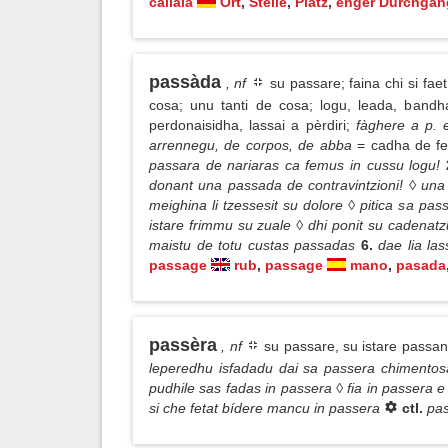
callàia
Ort
,
Stelle
,
Platz
,
enger Durchgan
passàda
, nf
su passare; faina chi si fae
cosa; unu tanti de cosa; logu, leada, band
perdonaisidha, lassai a pèrdiri;
fàghere a p. 
arrennegu, de corpos, de abba
= cadha de fe
passara de nariaras ca femus in cussu logu!
donant una passada de contravintzioni! ◊ un
meighina li tzessesit su dolore ◊ pitica sa p
istare frimmu su zuale ◊ dhi ponit su cadenatz
maistu de totu custas passadas
6.
dae lia la
passage
rub
,
passage
mano
,
pasada
passèra
, nf
su passare, su istare passa
leperedhu isfadadu dai sa passera chimentos
pudhile sas fadas in passera ◊ fia in passera e
si che fetat bídere mancu in passera
ctl.
pa