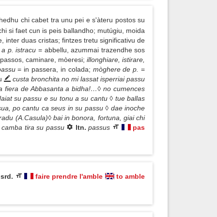
hedhu chi cabet tra unu pei e s'àteru postos su
chi si faet cun is peis ballandho; mutúgiu, moida
inter duas cristas; fintzes tretu significativu de
a p. istracu
= abbellu, azummai trazendhe sos
passos, caminare, mòeresi;
illonghiare, istirare,
 passu
= in passera, in colada;
mòghere de p.
=
cu
custa bronchita no mi lassat isperriai passu
 sa fiera de Abbasanta a bidha!…◊ no cumences
 daiat su passu e su tonu a su cantu ◊ tue ballas
ua, po cantu ca seus in su passu ◊ dae inoche
radu (A.Casula)◊ bai in bonora, fortuna, giai chi
a camba tira su passu
ltn.
passus
pas
srd.
faire prendre l'amble
to amble