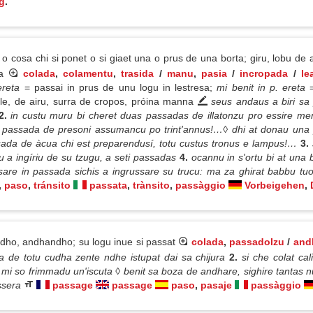
g
.
t o cosa chi si ponet o si giaet una o prus de una borta; giru, lobu de
ha
colada
,
colamentu
,
trasida
/
manu
,
pasia
/
incropada
/
le
ereta
= passai in prus de unu logu in lestresa;
mi benit in p. ereta
le, de airu, surra de cropos, próina manna
seus andaus a biri s
2.
in custu muru bi cheret duas passadas de illatonzu pro essire men
a passada de presoni assumancu po trint'annus!…◊ dhi at donau una 
assada de àcua chi est preparendusí, totu custus tronus e lampus!…
3.
u a ingíriu de su tzugu, a seti passadas
4.
ocannu in s'ortu bi at una
ssare in passada sichis a ingrussare su trucu: ma za ghirat babbu tuo
,
paso
,
tránsito
passata
,
trànsito
,
passàggio
Vorbeigehen
,
ndho, andhandho; su logu inue si passat
colada
,
passadolzu
/
and
a de totu cudha zente ndhe istupat dai sa chijura
2.
si che colat cal
 mi so frimmadu un'iscuta ◊ benit sa boza de andhare, sighire tantas n
ssera
passage
passage
paso
,
pasaje
passàggio