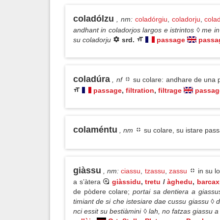
coladólzu
, nm
:
coladórgiu
,
coladorju
,
cola
andhant in coladorjos largos e istrintos ◊ me i
su coladorju
srd.
passage
passa
coladúra
, nf
su colare: andhare de una 
passage
,
filtration
,
filtrage
passag
colaméntu
, nm
su colare, su istare pa
giàssu
, nm
:
ciassu
,
tzassu
,
zassu
in su l
a s’àtera
giàssidu
,
tretu
/
àghedu
,
barcax
de pòdere colare;
portai sa dentiera a giass
timiant de si che istesiare dae cussu giassu ◊ 
nci essit su bestiàmini ◊ lah, no fatzas giassu 