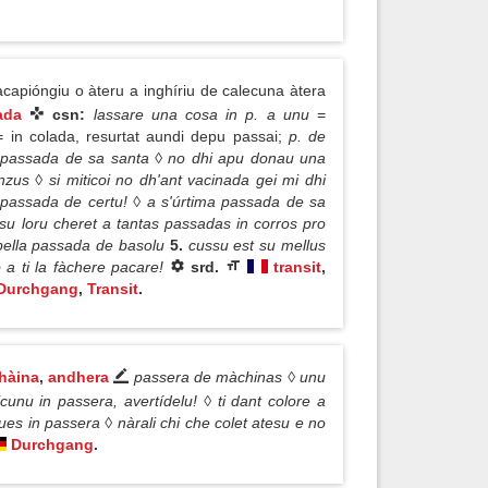
 acapióngiu o àteru a inghíriu de calecuna àtera
ada
csn:
lassare una cosa in p. a unu
=
= in colada, resurtat aundi depu passai;
p. de
a passada de sa santa ◊ no dhi apu donau una
zus ◊ si miticoi no dh'ant vacinada gei mi dhi
passada de certu! ◊ a s'úrtima passada de sa
su loru cheret a tantas passadas in corros pro
 bella passada de basolu
5.
cussu est su mellus
 a ti la fàchere pacare!
srd.
transit
,
Durchgang
,
Transit
.
hàina
,
andhera
passera de màchinas ◊ unu
icunu in passera, avertídelu! ◊ ti dant colore a
ues in passera ◊ nàrali chi che colet atesu e no
Durchgang
.