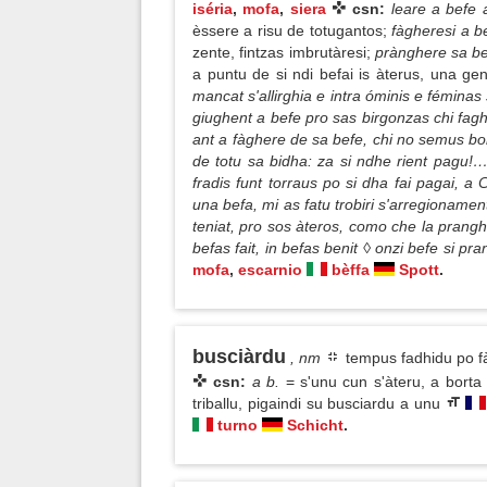
iséria
,
mofa
,
siera
csn:
leare a befe 
èssere a risu de totugantos;
fàgheresi a b
zente, fintzas imbrutàresi;
prànghere sa b
a puntu de si ndi befai is àterus, una gen
mancat s'allirghia e intra óminis e féminas s
giughent a befe pro sas birgonzas chi faghe
ant a fàghere de sa befe, chi no semus b
de totu sa bidha: za si ndhe rient pagu!…
fradis funt torraus po si dha fai pagai, 
una befa, mi as fatu trobiri s'arregionamen
teniat, pro sos àteros, como che la pranghe
befas fait, in befas benit ◊ onzi befe si pr
mofa
,
escarnio
bèffa
Spott
.
busciàrdu
, nm
tempus fadhidu po fà
csn:
a b.
= s'unu cun s'àteru, a borta 
triballu, pigaindi su busciardu a unu
turno
Schicht
.