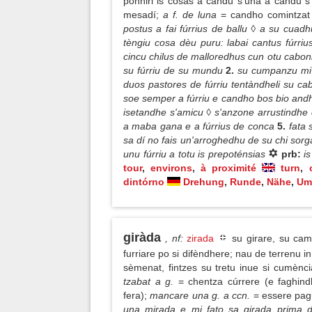
pònniri is cosas a candu s'una a candu s'
mesadí;
a f. de luna
= candho comintzat
postus a fai fúrrius de ballu ◊ a su cuadh
tèngiu cosa dèu puru: labai cantus fúrrius
cincu chilus de malloredhus cun otu caboni
su fúrriu de su mundu
2.
su cumpanzu mi c
duos pastores de fúrriu tentàndheli su ca
soe semper a fúrriu e candho bos bio andha
isetandhe s'amicu ◊ s'anzone arrustindhe 
a maba gana e a fúrrius de conca
5.
fata 
sa dí no fais un'arroghedhu de su chi sorga
unu fúrriu a totu is prepoténsias
prb:
i
tour
,
environs
,
à proximité
turn
,
dintórno
Drehung
,
Runde
,
Nähe
,
Um
giràda
, nf
:
zirada
su girare, su camb
furriare po si difèndhere; nau de terrenu in
sèmenat, fintzes su tretu inue si cumènc
tzabat a g.
= chentza cúrrere (e faghind
fera);
mancare una g. a ccn.
= essere pa
una mirada e mi fato sa girada prima d