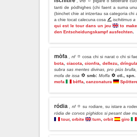
ischitíre
, vrb
pigare o seberare cuc
tanti de pódhighes (chi faent a suma un
(binchet chie at intzertau sa categoria ch
a chie tocat calecuna cosa
ischitimus a
qui est le tour dans un jeu
to make
den Entscheidungskampf ausfechten
.
mòfa
, nf
cosa chi si narat o chi si fa
bota
,
ciacota
,
cionfra
,
dellezu
,
dríngul
subra sas mentes divinas, pro piús brulla
mofa de issa
smb:
Moffa
ctl., spn.
mofa
bèffa
,
canzonatura
Spötter
ródia
, nf
su rodiare, su istare a rode
ródia de corvos píghidos si pesant dae mare
tour
,
orbite
turn
,
orbit
giro