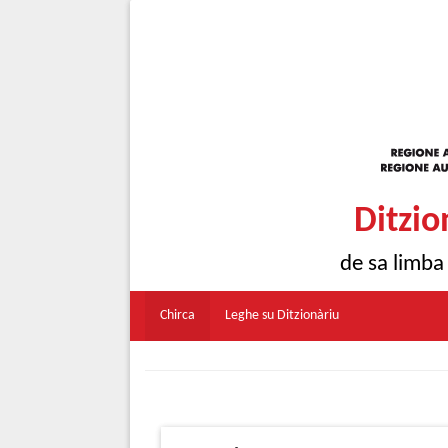
Ditzio
de sa limba
Chirca
Leghe su Ditzionàriu