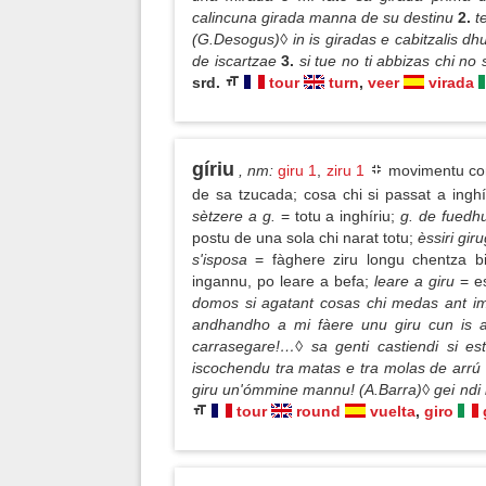
calincuna girada manna de su destinu
2.
t
(G.Desogus)◊ in is giradas e cabitzalis d
de iscartzae
3.
si tue no ti abbizas chi no
srd.
tour
turn
,
veer
virada
gíriu
, nm
:
giru 1
,
ziru 1
movimentu come
de sa tzucada; cosa chi si passat a ingh
sètzere a g.
= totu a inghíriu;
g. de fuedh
postu de una sola chi narat totu;
èssiri gir
s'isposa
= fàghere ziru longu chentza b
ingannu, po leare a befa;
leare a giru
= e
domos si agatant cosas chi medas ant imm
andhandho a mi fàere unu giru cun is a
carrasegare!…◊ sa genti castiendi si e
iscochendu tra matas e tra molas de arrú
giru un'ómmine mannu! (A.Barra)◊ gei ndi b
tour
round
vuelta
,
giro