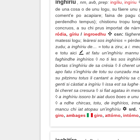
inghíriu
, nm, avb, prep
:
ingíliu
,
ingíriu
de una cosa o de unu logu, su fàere unu g
coment'e po acapiare; faina de pagu c
perdendho tempus); chistionu tropu lon
concruos, a su chi prus importat de nàrr
ródia
,
gíriu
/
ingroedhu
csn:
fàghere
matessi logu;
leàresi sos inghírios
= pèrde
zudu;
a inghíriu de…
= totu a ziru;
a i. meu
e totu aici
at fatu un'inghíriu mann
faghindhe inghírios ◊ no ti les sos inghí
bortas s'inghíriu de sa crésia ◊ li cheret 
apo fatu s'inghíriu de totu su cunzadu ma
su pitzinnu totus li cantant a inghíriu sa 
genti si càstiat a ingíriu ◊ issa est sa lug
bi cheret sa cresura ◊ si fiat agatau in me
◊ a inghíriu issoro bi aiat duos boes e un
◊ a ndhe chircas, totu, de inghírios, irm
mancu chi iat atopau un'inghíriu
srd.
giro
,
ambages
giro
,
attórno
,
intórno
,