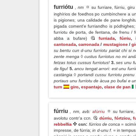
furriótu
, nm
su furriare, fúrriu, giru
inghírios de foedhos po cumbínchere a unu
is pigiones; una calidade de pane longhi
pigada coment'e furriandho is pódhighes; 
furriotu de porta, de fentana, de frenu / 
abba a bufare)
furriada
,
fúrriu
,
cantonada
,
carronada
/
mustagione
/
gi
su bentu cun d-unu furriotu pariat chi si nc
zente menga ◊ custus furriotus no mi and
fetzas totus cussus furriotus!
3.
ses unu fu
de figu!
5.
ancu tengat arrori: est unu furrio
castàngia ◊ portandi cussu furriotu prenu 
portaus unu furriotu de àcua po bufai e u
turn
giro
,
espantajo
,
clase de pan
fúrriu
, nm, avb
:
afúrriu
su furriare, 
avolotu contr'a ccn.
dúrriu
,
fórtzicu
,
f
rebbellia
csn:
fúrrios de conca
= scimí
impresse, de fúrria;
in d-unu f.
= in tempus