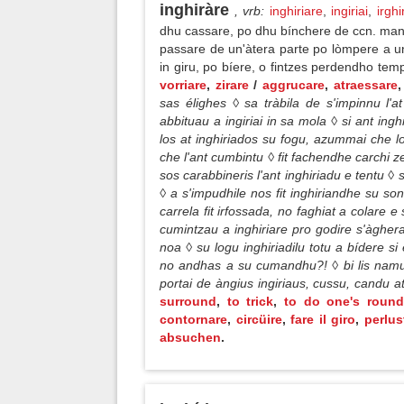
inghiràre
, vrb
:
inghiriare
,
ingiriai
,
irghi
dhu cassare, po dhu bínchere de ccn. manera
passare de un'àtera parte po lòmpere a u
in giru, po bíere, o fintzes perdendho te
vorriare
,
zirare
/
aggrucare
,
atraessare
sas élighes ◊ sa tràbila de s'impinnu l'a
abbituau a ingiriai in sa mola ◊ si ant ingh
los at inghiriados su fogu, azummai che los
che l'ant cumbintu ◊ fit fachendhe carchi z
sos carabbineris l'ant inghiriadu e tentu ◊
◊ a s'impudhile nos fit inghiriandhe su s
carrela fit irfossada, no faghiat a colare
cumintzau a inghiriare pro godire s'àghera f
noa ◊ su logu inghiriadilu totu a bídere s
no andhas a su cumandhu?! ◊ bi lis namu
portai de àngius ingiriaus, cussu, candu a
surround
,
to trick
,
to do one's roun
contornare
,
circüire
,
fare il giro
,
perlus
absuchen
.