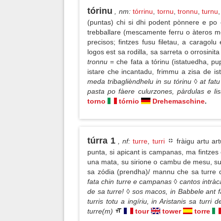
tórinu
, nm
:
tórrinu
,
tornu
,
tronnu
,
turnu
(puntas) chi si dhi podent pònnere e po
trebballare (mescamente ferru o àteros met
precisos; fintzes fusu filetau, a caragol
logos est sa rodilla, sa sarreta o orrosinit
tronnu
= che fata a tórinu (istatuedha, pu
istare che incantadu, frimmu a zisa de i
meda tribaglièndhelu in su tórinu ◊ at fat
pasta po fàere culurzones, pàrdulas e l
torno
tórnio
Drehemaschine
.
túrra 1
, nf
:
turre
,
turri
fràigu artu art
punta, si apicant is campanas, ma fintzes 
una mata, su sirione o cambu de mesu, su p
sa zódia (prendha)/ mannu che sa turr
fata chin turre e campanas ◊ cantos intràca
de sa turre! ◊ sos macos, in Babbele ant f
turris totu a ingíriu, in Aristanis sa turri
turre(m)
tour
tower
torre