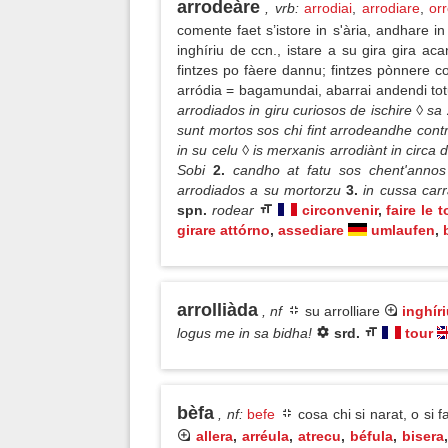
arrodeàre
, vrb
:
arrodiai
,
arrodiare
,
or
comente faet s’istore in s'ària, andhare in
inghíriu de ccn., istare a su gira gira 
fintzes po fàere dannu; fintzes pònnere 
arródia = bagamundai, abarrai andendi tot
arrodiados in giru curiosos de ischire ◊ sa
sunt mortos sos chi fint arrodeandhe cont
in su celu ◊ is merxanis arrodiànt in circa 
Sobi
2.
candho at fatu sos chent'annos 
arrodiados a su mortorzu
3.
in cussa carr
spn.
rodear
circonvenir
,
faire le t
girare attórno
,
assediare
umlaufen
,
arrolliàda
, nf
su arrolliare
inghír
logus me in sa bidha!
srd.
tour
bèfa
, nf
:
befe
cosa chi si narat, o si f
allera
,
arréula
,
atrecu
,
béfula
,
bisera